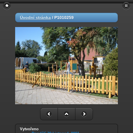
Úvodní stránka
/
P1010259
Vytvořeno