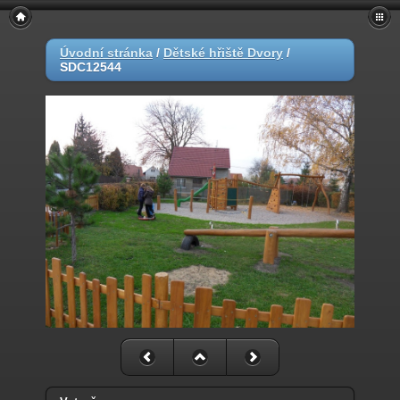
Úvodní stránka
/
Dětské hřiště Dvory
/
SDC12544