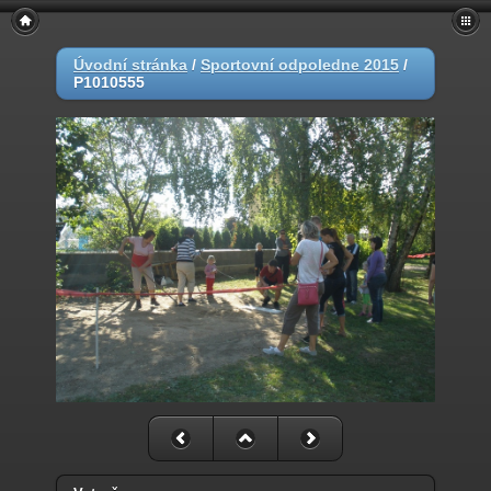
Úvodní stránka
/
Sportovní odpoledne 2015
/
P1010555