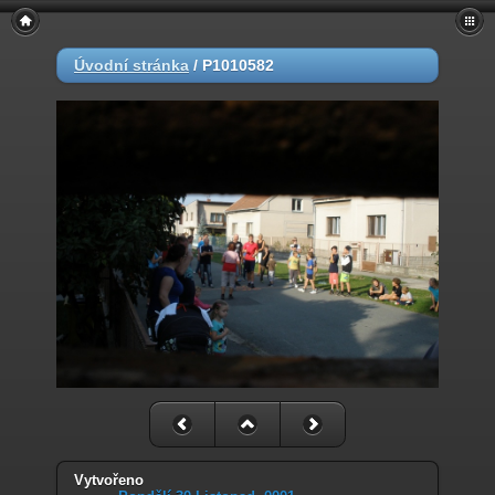
Úvodní stránka
/
P1010582
Vytvořeno