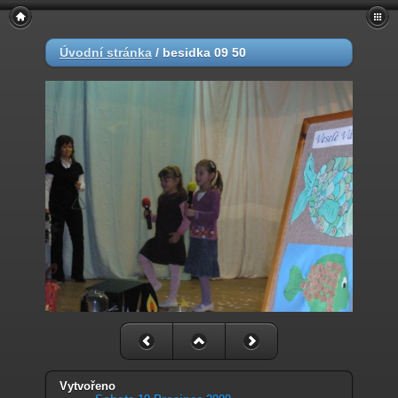
Úvodní stránka
/
besidka 09 50
Vytvořeno