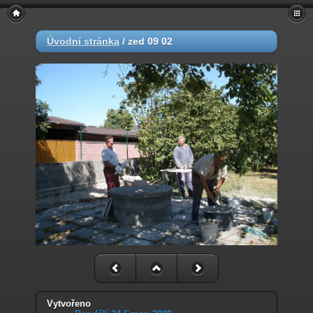
Úvodní stránka
/
zed 09 02
Vytvořeno