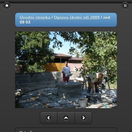
Úvodní stránka
/
Oprava školní zdi 2009
/
zed
09 03