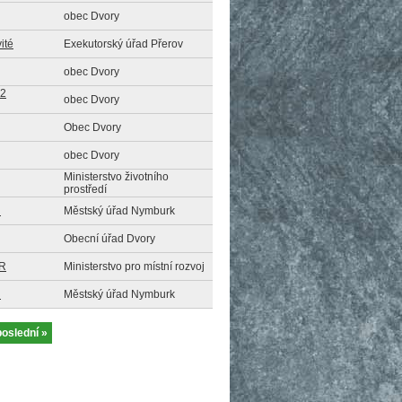
obec Dvory
ité
Exekutorský úřad Přerov
obec Dvory
 2
obec Dvory
Obec Dvory
obec Dvory
Ministerstvo životního
prostředí
u
Městský úřad Nymburk
Obecní úřad Dvory
ČR
Ministerstvo pro místní rozvoj
u
Městský úřad Nymburk
poslední »