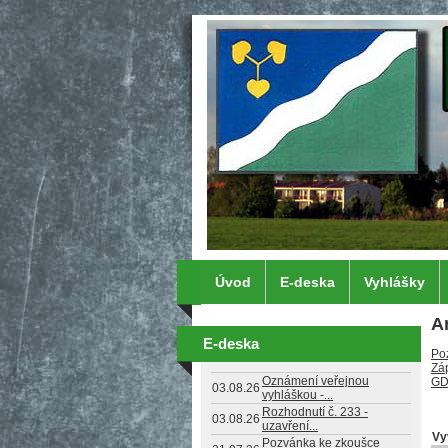
Přejít k hlavnímu obsahu
Úvod
E-deska
Vyhlášky
A
E-deska
Po
Zá
Oznámení veřejnou
G
03.08.26
vyhláškou -...
Rozhodnutí č. 233 -
03.08.26
uzavření...
Vy
Pozvánka ke zkoušce