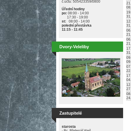
č.účtu: 505423359/0800
21
08
Úřední hodiny
19
po:
08:00 - 14:00
31
17:30 - 19:00
st:
08:00 - 14:00
12
polední přestávka
31
11:15 - 11:45
06
21
06
21
Dvory-Veleliby
17
31
09
09
07
22
17
04
12
27
08
24
S
Zastupitelé
starosta
- Bc. Břetenář Aleš