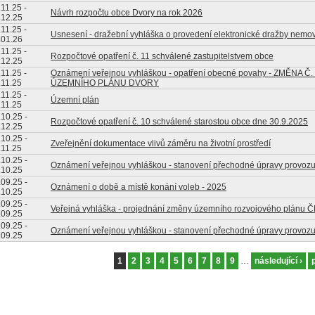
.11.25
-
Návrh rozpočtu obce Dvory na rok 2026
.12.25
.11.25
-
Usnesení - dražební vyhláška o provedení elektronické dražby nemov
.01.26
.11.25
-
Rozpočtové opatření č. 11 schválené zastupitelstvem obce
.12.25
.11.25
-
Oznámení veřejnou vyhláškou - opatření obecné povahy - ZMĚNA Č.
.11.25
ÚZEMNÍHO PLÁNU DVORY
.11.25
-
Územní plán
.11.25
.10.25
-
Rozpočtové opatření č. 10 schválené starostou obce dne 30.9.2025
.12.25
.10.25
-
Zveřejnění dokumentace vlivů záměru na životní prostředí
.11.25
.10.25
-
Oznámení veřejnou vyhláškou - stanovení přechodné úpravy provoz
.10.25
.09.25
-
Oznámení o době a místě konání voleb - 2025
.10.25
.09.25
-
Veřejná vyhláška - projednání změny územního rozvojového plánu 
.09.25
.09.25
-
Oznámení veřejnou vyhláškou - stanovení přechodné úpravy provoz
.09.25
tránky
1
2
3
4
5
6
7
8
9
…
následující ›