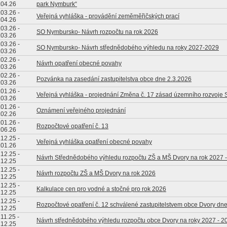
.04.26
park Nymburk“
.03.26
-
Veřejná vyhláška - provádění zeměměřičských prací
.04.26
.03.26
-
SO Nymbursko- Návrh rozpočtu na rok 2026
.03.26
.03.26
-
SO Nymbursko- Návrh střednědobého výhledu na roky 2027-2029
.03.26
.02.26
-
Návrh opatření obecné povahy
.03.26
.02.26
-
Pozvánka na zasedání zastupitelstva obce dne 2.3.2026
.03.26
.01.26
-
Veřejná vyhláška - projednání Změna č. 17 zásad územního rozvoje St
.03.26
.01.26
-
Oznámení veřejného projednání
.02.26
.01.26
-
Rozpočtové opatření č. 13
.06.26
.12.25
-
Veřejná vyhláška opatření obecné povahy
.01.26
.12.25
-
Návrh Střednědobého výhledu rozpočtu ZŠ a MŠ Dvory na rok 2027 
.12.25
.12.25
-
Návrh rozpočtu ZŠ a MŠ Dvory na rok 2026
.12.25
.12.25
-
Kalkulace cen pro vodné a stočné pro rok 2026
.12.25
.12.25
-
Rozpočtové opatření č. 12 schválené zastupitelstvem obce Dvory dn
.12.25
.11.25
-
Návrh střednědobého výhledu rozpočtu obce Dvory na roky 2027 - 2
.12.25