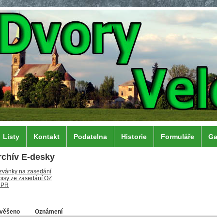
Listy
Kontakt
Podatelna
Historie
Formuláře
Ga
rchív E-desky
zvánky na zasedání
pisy ze zasedání OZ
DPR
věšeno
Oznámení