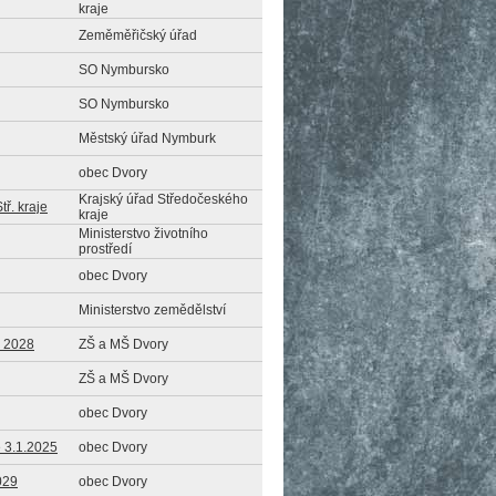
kraje
Zeměměřičský úřad
SO Nymbursko
SO Nymbursko
Městský úřad Nymburk
obec Dvory
Krajský úřad Středočeského
ř. kraje
kraje
Ministerstvo životního
prostředí
obec Dvory
Ministerstvo zemědělství
- 2028
ZŠ a MŠ Dvory
ZŠ a MŠ Dvory
obec Dvory
e 3.1.2025
obec Dvory
029
obec Dvory