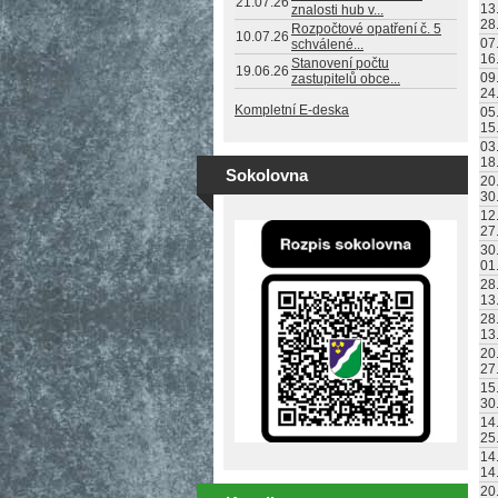
21.07.26
13
znalosti hub v...
28
Rozpočtové opatření č. 5
10.07.26
07
schválené...
16
Stanovení počtu
19.06.26
09
zastupitelů obce...
24
Kompletní E-deska
05
15
03
18
Sokolovna
20
30
12
27
30
01
28
13
28
13
20
27
15
30
14
25
14
14
20