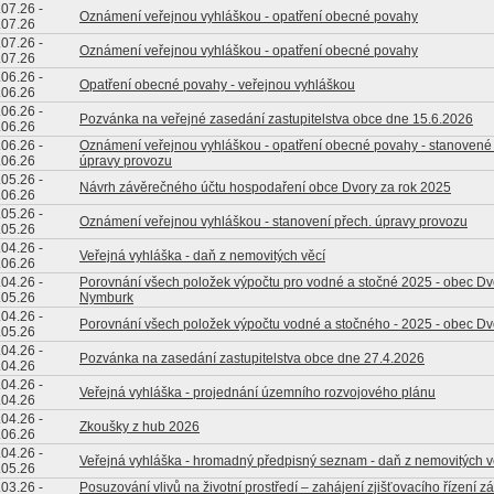
.07.26
-
Oznámení veřejnou vyhláškou - opatření obecné povahy
.07.26
.07.26
-
Oznámení veřejnou vyhláškou - opatření obecné povahy
.07.26
.06.26
-
Opatření obecné povahy - veřejnou vyhláškou
.06.26
.06.26
-
Pozvánka na veřejné zasedání zastupitelstva obce dne 15.6.2026
.06.26
.06.26
-
Oznámení veřejnou vyhláškou - opatření obecné povahy - stanoven
.06.26
úpravy provozu
.05.26
-
Návrh závěrečného účtu hospodaření obce Dvory za rok 2025
.06.26
.05.26
-
Oznámení veřejnou vyhláškou - stanovení přech. úpravy provozu
.05.26
.04.26
-
Veřejná vyhláška - daň z nemovitých věcí
.06.26
.04.26
-
Porovnání všech položek výpočtu pro vodné a stočné 2025 - obec Dv
.05.26
Nymburk
.04.26
-
Porovnání všech položek výpočtu vodné a stočného - 2025 - obec Dv
.05.26
.04.26
-
Pozvánka na zasedání zastupitelstva obce dne 27.4.2026
.04.26
.04.26
-
Veřejná vyhláška - projednání územního rozvojového plánu
.04.26
.04.26
-
Zkoušky z hub 2026
.06.26
.04.26
-
Veřejná vyhláška - hromadný předpisný seznam - daň z nemovitých v
.05.26
.03.26
-
Posuzování vlivů na životní prostředí – zahájení zjišťovacího řízení z