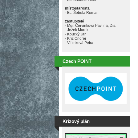
místostarosta
- Bc. Šebela Roman
zastupitelé
- Mgr. Červinková Pavlína, Dis.
- Ježek Marek
- Koucký Jan
- Kříž Ondřej
- Vilímková Petra
Czech POINT
Krizový plán