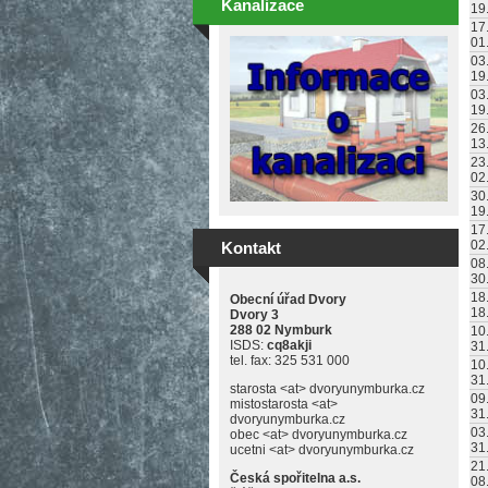
Kanalizace
19
17
01
03
19
03
19
26
13
23
02
30
19
17
02
Kontakt
08
30
18
Obecní úřad Dvory
18
Dvory 3
288 02 Nymburk
10
ISDS:
cq8akji
31
tel. fax: 325 531 000
10
31
starosta <at> dvoryunymburka.cz
09
mistostarosta <at>
31
dvoryunymburka.cz
03
obec <at> dvoryunymburka.cz
31
ucetni <at> dvoryunymburka.cz
21
Česká spořitelna a.s.
08