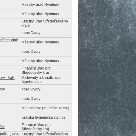
Městský úřad Nymburk
Městský úřad Nymburk
Krajský úřad Středočeského
kraje
obec Dvory
é přechodné
Městský úřad Nymburk
obec Dvory
Městský úřad Nymburk
Finanční úřad pro
Středočeský kraj
ory - VaK
Vodovody a kanalizace
Nymburk a.s.
ory
obec Dvory
obec Dvory
Ministerstvo pro místní rozvoj
Krajská hygienická stanice
Finanční úřad pro
ěcí
Středočeský kraj
áměru „Retail
Krajský úřad Středočeského