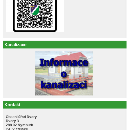
Kanalizace
Kontakt
Obecní úřad Dvory
Dvory 3
288 02 Nymburk
ISDS:
cq8akji