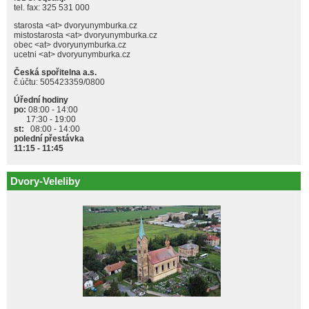
tel. fax: 325 531 000
starosta <at> dvoryunymburka.cz
mistostarosta <at> dvoryunymburka.cz
obec <at> dvoryunymburka.cz
ucetni <at> dvoryunymburka.cz
Česká spořitelna a.s.
č.účtu: 505423359/0800
Úřední hodiny
po:
08:00 - 14:00
17:30 - 19:00
st:
08:00 - 14:00
polední přestávka
11:15 - 11:45
Dvory-Veleliby