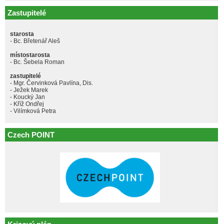
Zastupitelé
starosta
- Bc. Břetenář Aleš
místostarosta
- Bc. Šebela Roman
zastupitelé
- Mgr. Červinková Pavlína, Dis.
- Ježek Marek
- Koucký Jan
- Kříž Ondřej
- Vilímková Petra
Czech POINT