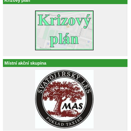
Krizový plán
Místní akční skupina