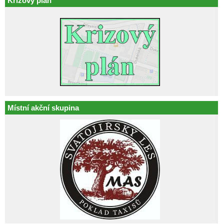
Krizový plán
Místní akční skupina