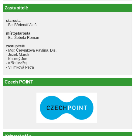
Zastupitelé
starosta
- Bc. Břetenář Aleš
místostarosta
- Bc. Šebela Roman
zastupitelé
- Mgr. Červinková Pavlína, Dis.
- Ježek Marek
- Koucký Jan
- Kříž Ondřej
- Vilímková Petra
Czech POINT