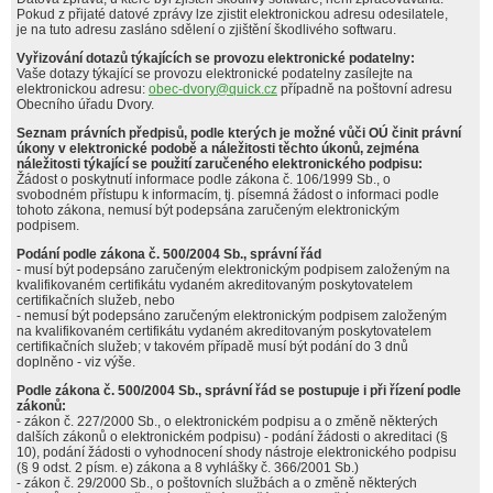
Pokud z přijaté datové zprávy lze zjistit elektronickou adresu odesilatele,
je na tuto adresu zasláno sdělení o zjištění škodlivého softwaru.
Vyřizování dotazů týkajících se provozu elektronické podatelny:
Vaše dotazy týkající se provozu elektronické podatelny zasílejte na
elektronickou adresu:
obec-dvory@quick.cz
případně na poštovní adresu
Obecního úřadu Dvory.
Seznam právních předpisů, podle kterých je možné vůči OÚ činit právní
úkony v elektronické podobě a náležitosti těchto úkonů, zejména
náležitosti týkající se použití zaručeného elektronického podpisu:
Žádost o poskytnutí informace podle zákona č. 106/1999 Sb., o
svobodném přístupu k informacím, tj. písemná žádost o informaci podle
tohoto zákona, nemusí být podepsána zaručeným elektronickým
podpisem.
Podání podle zákona č. 500/2004 Sb., správní řád
- musí být podepsáno zaručeným elektronickým podpisem založeným na
kvalifikovaném certifikátu vydaném akreditovaným poskytovatelem
certifikačních služeb, nebo
- nemusí být podepsáno zaručeným elektronickým podpisem založeným
na kvalifikovaném certifikátu vydaném akreditovaným poskytovatelem
certifikačních služeb; v takovém případě musí být podání do 3 dnů
doplněno - viz výše.
Podle zákona č. 500/2004 Sb., správní řád se postupuje i při řízení podle
zákonů:
- zákon č. 227/2000 Sb., o elektronickém podpisu a o změně některých
dalších zákonů o elektronickém podpisu) - podání žádosti o akreditaci (§
10), podání žádosti o vyhodnocení shody nástroje elektronického podpisu
(§ 9 odst. 2 písm. e) zákona a 8 vyhlášky č. 366/2001 Sb.)
- zákon č. 29/2000 Sb., o poštovních službách a o změně některých