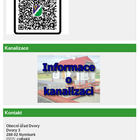
Kanalizace
Kontakt
Obecní úřad Dvory
Dvory 3
288 02 Nymburk
ISDS:
cq8akji