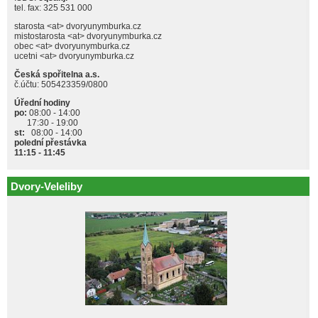
tel. fax: 325 531 000
starosta <at> dvoryunymburka.cz
mistostarosta <at> dvoryunymburka.cz
obec <at> dvoryunymburka.cz
ucetni <at> dvoryunymburka.cz
Česká spořitelna a.s.
č.účtu: 505423359/0800
Úřední hodiny
po:
08:00 - 14:00
17:30 - 19:00
st:
08:00 - 14:00
polední přestávka
11:15 - 11:45
Dvory-Veleliby