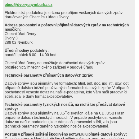
obec@dvoryunymburka.cz
Elektronická podatelna je určena pro příjem veškerých datových zpráv
doručovaných Obecnímu úřadu Dvory.
Adresa pro osobní a poštovní přijímání datových zpráv na technických
nosičích:
Obecní úřad Dvory
Dvory 3
288 02 Nymburk
Úřední hodiny podatelny:
pondělí-pátek 8:00 - 14:00 hod.
Obecní úřad Dvory neumožňuje doručování datových zpráv
prostřednictvím technického zařízení v budově úřadu.
Technické parametry přijímaných datových zpráv:
Datové zprávy jsou přijímány ve formátech: html, pdf, doc, jpg, rtf , sxw, odt
případně dalších běžně používaných formátech datových zpráv. V případě
pochybností vzneste dotaz na naši e-podatelnu, kde Vám naši pracovníci
sdělí, zda je daný formát akceptovatelný.
Technické parametry fyzických nosičů, na nichž lze předávat datové
zprávy:
Datové zprávy jsou přijímány na 3,5´´disketách, dále na CD, USB Flash
případně dalších technických nosičích. V případě pochybností vzneste
dotaz na naši e-podatelnu, kde Vám naši pracovníci sdělí, zda jsou
technické parametry daného fyzického nosiče akceptovatelné.
Postup v případě zjištění škodlivého softwaru u přijaté datové zprávy:
Datová zpráva, u které byl zjištěn škodlivý software, není zpracovávána.