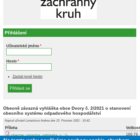
Přihlášení
Uživatelské jméno
*
Heslo
*
Zaslat nové heslo
Obecně závazná vyhláška obce Dvory č. 2/2021 o stanovení
obecního systému odpadového hospodářství
Napsal uživatel
Lunackova Andrea
dne 15. Prosinec 2021 - 10:42.
Příloha
Velikost
166.79
obecne_zavazna_vyhlaska_c._2-
KB
2021_o_stanoveni_obecniho_systemu_odpadoveho_hospodarstvi.pdf