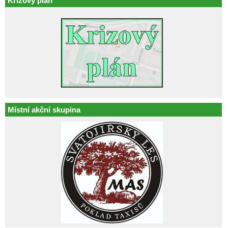
Krizový plán
Místní akční skupina