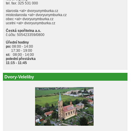
tel. fax: 325 531 000
starosta <at> dvoryunymburka.cz
mistostarosta <at> dvoryunymburka.cz
obec <at> dvoryunymburka.cz
ucetni <at> dvoryunymburka.cz
Česká spořitelna a.s.
č.účtu: 505423359/0800
Úřední hodiny
po:
08:00 - 14:00
17:30 - 19:00
st:
08:00 - 14:00
polední přestávka
11:15 - 11:45
Dvory-Veleliby