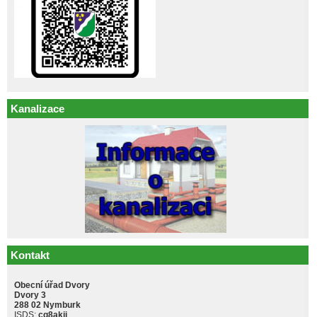
Kanalizace
Kontakt
Obecní úřad Dvory
Dvory 3
288 02 Nymburk
ISDS:
cq8akji