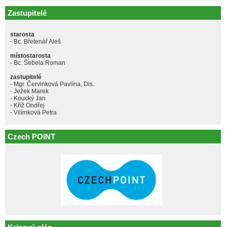
Zastupitelé
starosta
- Bc. Břetenář Aleš
místostarosta
- Bc. Šebela Roman
zastupitelé
- Mgr. Červinková Pavlína, Dis.
- Ježek Marek
- Koucký Jan
- Kříž Ondřej
- Vilímková Petra
Czech POINT