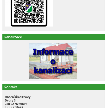
Kanalizace
Kontakt
Obecní úřad Dvory
Dvory 3
288 02 Nymburk
ISDS:
cq8akji