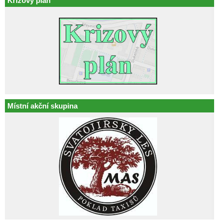
Krizový plán
Místní akční skupina