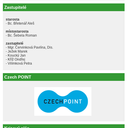
Zastupitelé
starosta
- Bc. Břetenář Aleš
místostarosta
- Bc. Šebela Roman
zastupitelé
- Mgr. Červinková Pavlína, Dis.
- Ježek Marek
- Koucký Jan
- Kříž Ondřej
- Vilímková Petra
Czech POINT