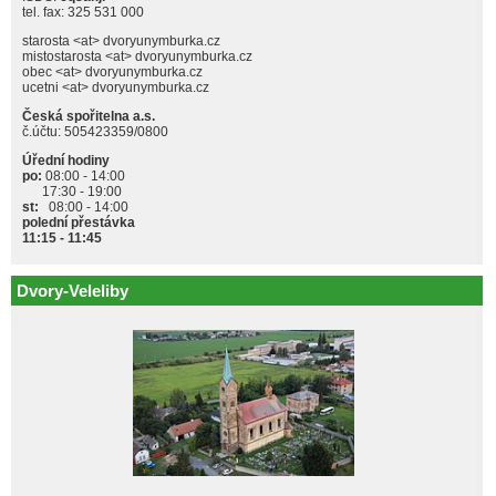
tel. fax: 325 531 000
starosta <at> dvoryunymburka.cz
mistostarosta <at> dvoryunymburka.cz
obec <at> dvoryunymburka.cz
ucetni <at> dvoryunymburka.cz
Česká spořitelna a.s.
č.účtu: 505423359/0800
Úřední hodiny
po:
08:00 - 14:00
17:30 - 19:00
st:
08:00 - 14:00
polední přestávka
11:15 - 11:45
Dvory-Veleliby