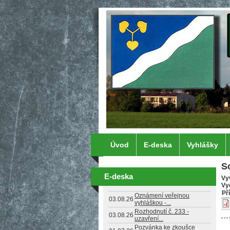
Přejít k hlavnímu obsahu
Úvod
E-deska
Vyhlášky
S
E-deska
Vy
Vy
Př
Oznámení veřejnou
03.08.26
vyhláškou -...
Rozhodnutí č. 233 -
03.08.26
uzavření...
Pozvánka ke zkoušce