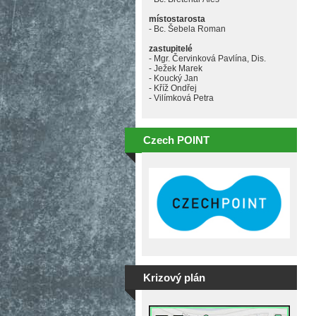
místostarosta
- Bc. Šebela Roman
zastupitelé
- Mgr. Červinková Pavlína, Dis.
- Ježek Marek
- Koucký Jan
- Kříž Ondřej
- Vilímková Petra
Czech POINT
Krizový plán