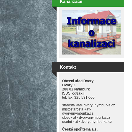
Kanalizace
Kontakt
Obecní úřad Dvory
Dvory 3
288 02 Nymburk
ISDS:
cq8akji
tel. fax: 325 531 000
starosta <at> dvoryunymburka.cz
mistostarosta <at>
dvoryunymburka.cz
obec <at> dvoryunymburka.cz
ucetni <at> dvoryunymburka.cz
Česká spořitelna a.s.