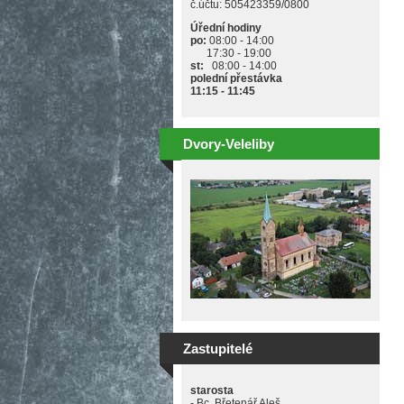
č.účtu: 505423359/0800
Úřední hodiny
po:
08:00 - 14:00
17:30 - 19:00
st:
08:00 - 14:00
polední přestávka
11:15 - 11:45
Dvory-Veleliby
Zastupitelé
starosta
- Bc. Břetenář Aleš