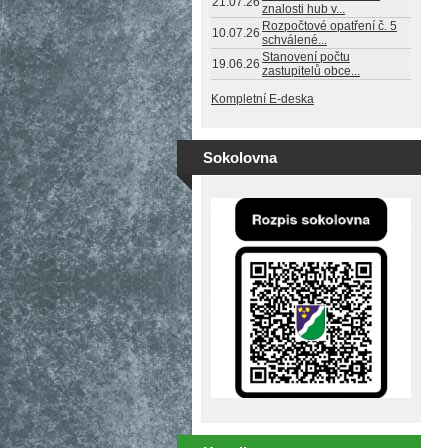
21.07.26
znalosti hub v...
Rozpočtové opatření č. 5
10.07.26
schválené...
Stanovení počtu
19.06.26
zastupitelů obce...
Kompletní E-deska
Sokolovna