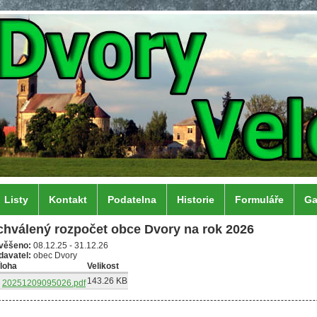
Listy
Kontakt
Podatelna
Historie
Formuláře
Ga
chválený rozpočet obce Dvory na rok 2026
věšeno:
08.12.25
-
31.12.26
davatel:
obec Dvory
íloha
Velikost
143.26 KB
20251209095026.pdf