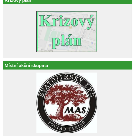
Krizový plán
Místní akční skupina