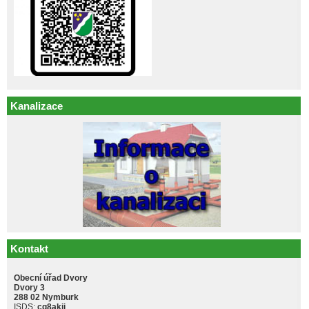
Kanalizace
Kontakt
Obecní úřad Dvory
Dvory 3
288 02 Nymburk
ISDS:
cq8akji