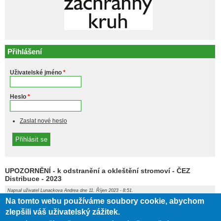
Přihlášení
Uživatelské jméno
*
Heslo
*
Zaslat nové heslo
UPOZORNĚNÍ - k odstranění a okleštění stromoví - ČEZ
Distribuce - 2023
Napsal uživatel
Lunackova Andrea
dne 11. Říjen 2023 - 8:51.
Na tomto webu používáme soubory cookie, abychom
Příloha
Velikost
zlepšili váš uživatelský zážitek.
104.84 KB
upozorneni_-_k_odstraneni_a_oklesteni_stromovi.pdf