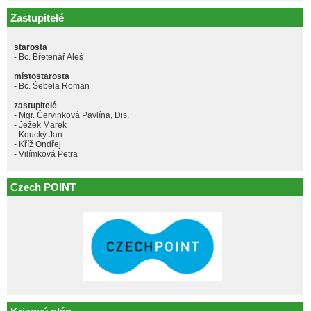
Zastupitelé
starosta
- Bc. Břetenář Aleš
místostarosta
- Bc. Šebela Roman
zastupitelé
- Mgr. Červinková Pavlína, Dis.
- Ježek Marek
- Koucký Jan
- Kříž Ondřej
- Vilímková Petra
Czech POINT