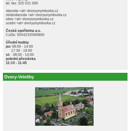
tel. fax: 325 531 000
starosta <at> dvoryunymburka.cz
mistostarosta <at> dvoryunymburka.cz
obec <at> dvoryunymburka.cz
ucetni <at> dvoryunymburka.cz
Česká spořitelna a.s.
č.účtu: 505423359/0800
Úřední hodiny
po:
08:00 - 14:00
17:30 - 19:00
st:
08:00 - 14:00
polední přestávka
11:15 - 11:45
Dvory-Veleliby