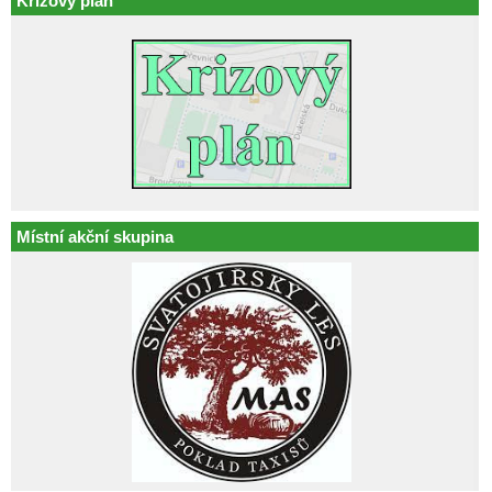
Krizový plán
Místní akční skupina