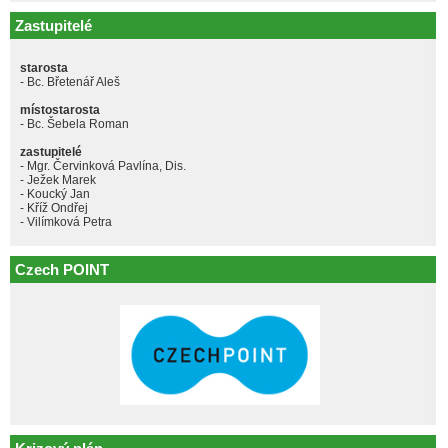
Zastupitelé
starosta
- Bc. Břetenář Aleš
místostarosta
- Bc. Šebela Roman
zastupitelé
- Mgr. Červinková Pavlína, Dis.
- Ježek Marek
- Koucký Jan
- Kříž Ondřej
- Vilímková Petra
Czech POINT