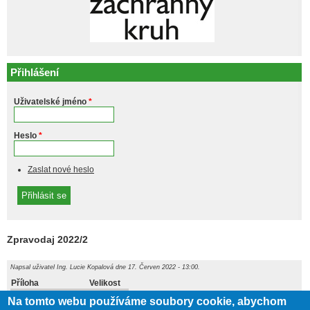
Přihlášení
Uživatelské jméno
*
Heslo
*
Zaslat nové heslo
Zpravodaj 2022/2
Napsal uživatel
Ing. Lucie Kopalová
dne 17. Červen 2022 - 13:00.
Příloha
Velikost
9.65 MB
Zpravodaj 27.pdf
Na tomto webu používáme soubory cookie, abychom