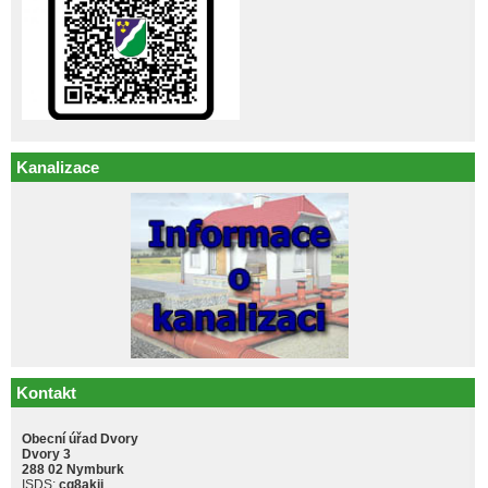
Kanalizace
Kontakt
Obecní úřad Dvory
Dvory 3
288 02 Nymburk
ISDS:
cq8akji