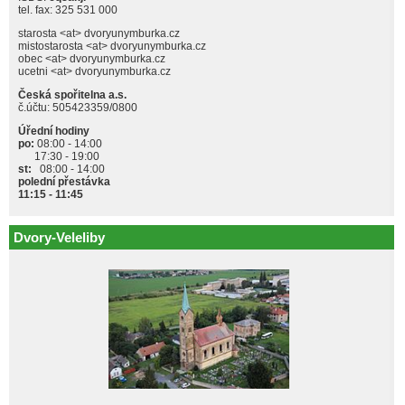
tel. fax: 325 531 000
starosta <at> dvoryunymburka.cz
mistostarosta <at> dvoryunymburka.cz
obec <at> dvoryunymburka.cz
ucetni <at> dvoryunymburka.cz
Česká spořitelna a.s.
č.účtu: 505423359/0800
Úřední hodiny
po:
08:00 - 14:00
17:30 - 19:00
st:
08:00 - 14:00
polední přestávka
11:15 - 11:45
Dvory-Veleliby