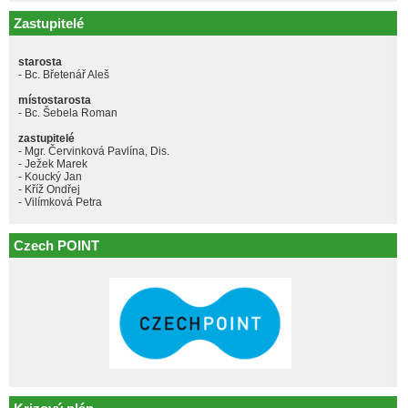
Zastupitelé
starosta
- Bc. Břetenář Aleš
místostarosta
- Bc. Šebela Roman
zastupitelé
- Mgr. Červinková Pavlína, Dis.
- Ježek Marek
- Koucký Jan
- Kříž Ondřej
- Vilímková Petra
Czech POINT