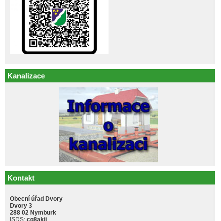
Kanalizace
Kontakt
Obecní úřad Dvory
Dvory 3
288 02 Nymburk
ISDS:
cq8akji