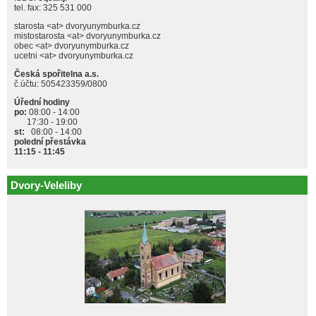
tel. fax: 325 531 000
starosta <at> dvoryunymburka.cz
mistostarosta <at> dvoryunymburka.cz
obec <at> dvoryunymburka.cz
ucetni <at> dvoryunymburka.cz
Česká spořitelna a.s.
č.účtu: 505423359/0800
Úřední hodiny
po:
08:00 - 14:00
17:30 - 19:00
st:
08:00 - 14:00
polední přestávka
11:15 - 11:45
Dvory-Veleliby