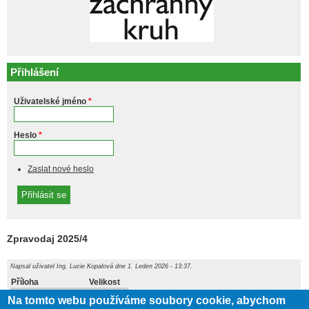
Přihlášení
Uživatelské jméno
*
Heslo
*
Zaslat nové heslo
Zpravodaj 2025/4
Napsal uživatel
Ing. Lucie Kopalová
dne 1. Leden 2026 - 13:37.
Příloha
Velikost
8.96 MB
Zpravodaj 41.pdf
Na tomto webu používáme soubory cookie, abychom