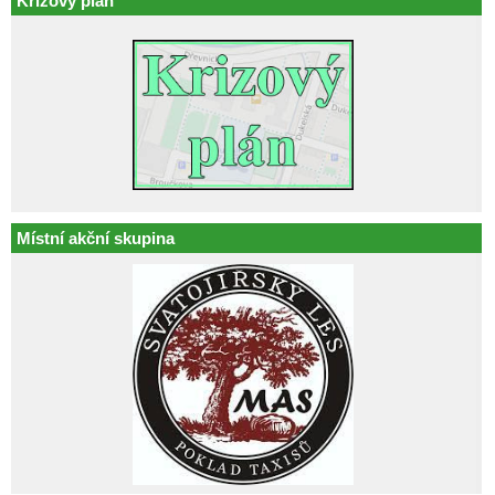
Krizový plán
Místní akční skupina