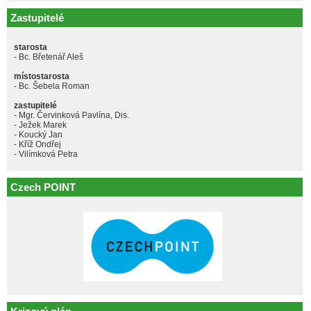
Zastupitelé
starosta
- Bc. Břetenář Aleš
místostarosta
- Bc. Šebela Roman
zastupitelé
- Mgr. Červinková Pavlína, Dis.
- Ježek Marek
- Koucký Jan
- Kříž Ondřej
- Vilímková Petra
Czech POINT