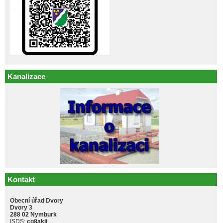
Kanalizace
Kontakt
Obecní úřad Dvory
Dvory 3
288 02 Nymburk
ISDS:
cq8akji