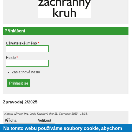
Přihlášení
Uživatelské jméno
*
Heslo
*
Zaslat nové heslo
Zpravodaj 2/2025
Napsal uživatel
Ing. Lucie Kopalová
dne 11. Červenec 2025 - 13:33.
Příloha
Velikost
12.75 MB
Zpravodaj 39.pdf
Na tomto webu používáme soubory cookie, abychom