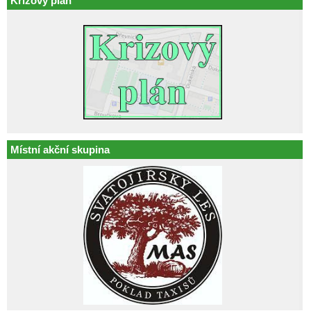
Krizový plán
Místní akční skupina