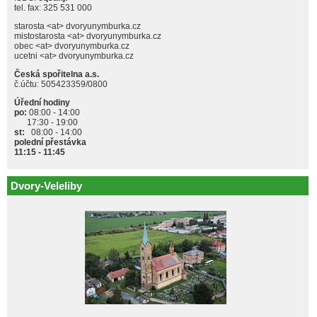
tel. fax: 325 531 000
starosta <at> dvoryunymburka.cz
mistostarosta <at> dvoryunymburka.cz
obec <at> dvoryunymburka.cz
ucetni <at> dvoryunymburka.cz
Česká spořitelna a.s.
č.účtu: 505423359/0800
Úřední hodiny
po:
08:00 - 14:00
17:30 - 19:00
st:
08:00 - 14:00
polední přestávka
11:15 - 11:45
Dvory-Veleliby