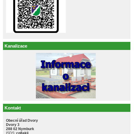
Kanalizace
Kontakt
Obecní úřad Dvory
Dvory 3
288 02 Nymburk
ISDS:
cq8akji