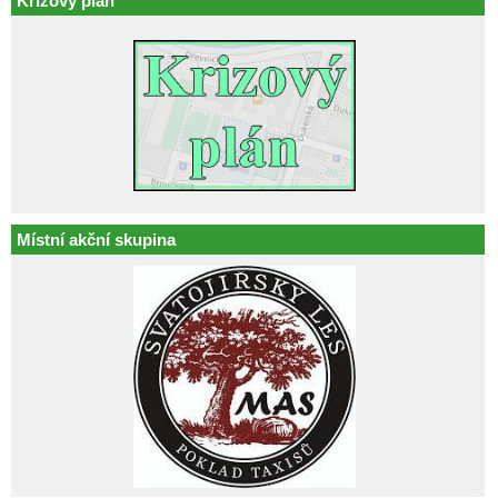
Krizový plán
Místní akční skupina