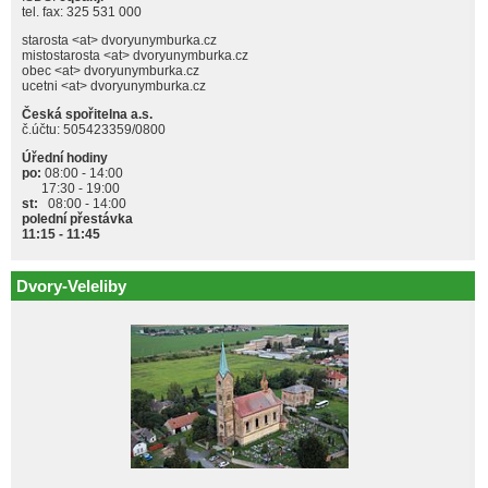
tel. fax: 325 531 000
starosta <at> dvoryunymburka.cz
mistostarosta <at> dvoryunymburka.cz
obec <at> dvoryunymburka.cz
ucetni <at> dvoryunymburka.cz
Česká spořitelna a.s.
č.účtu: 505423359/0800
Úřední hodiny
po:
08:00 - 14:00
17:30 - 19:00
st:
08:00 - 14:00
polední přestávka
11:15 - 11:45
Dvory-Veleliby