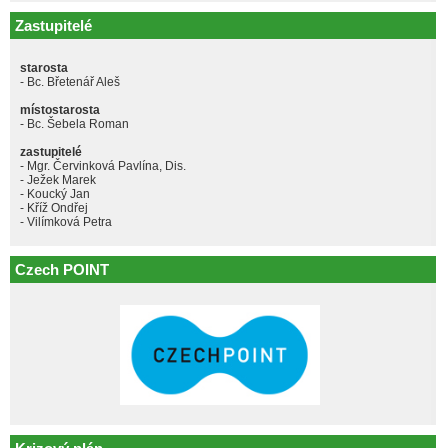
Zastupitelé
starosta
- Bc. Břetenář Aleš
místostarosta
- Bc. Šebela Roman
zastupitelé
- Mgr. Červinková Pavlína, Dis.
- Ježek Marek
- Koucký Jan
- Kříž Ondřej
- Vilímková Petra
Czech POINT