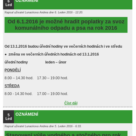
OZNÁMENÍ
6
Led
Napsal uživatel
Lunackova Andrea
dne 6. Leden 2016 - 12:20.
Od 6.1.2016 je možné hradit poplatky za svoz
komunálního odpadu a psa na rok 2016
Od 13.1.2016 budou úřední hodiny ve večerních hodinách i ve středu
●
změna ve večerních úředních hodinách od 13.1.2016
úřední hodiny leden – únor
PONDĚLÍ
8.00 – 14.30 hod. 17.30 – 19.00 hod.
STŘEDA
8.00 - 14.30 hod. 17.00 – 19.00 hod.
Číst dál
OZNÁMENÍ
OZNÁMENÍ
5
Led
Napsal uživatel
Lunackova Andrea
dne 5. Leden 2016 - 6:33.
Stanovení výše vodného a stočného pro rok