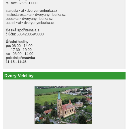
tel. fax: 325 531 000
starosta <at> dvoryunymburka.cz
mistostarosta <at> dvoryunymburka.cz
obec <at> dvoryunymburka.cz
ucetni <at> dvoryunymburka.cz
Česká spořitelna a.s.
č.účtu: 505423359/0800
Úřední hodiny
po:
08:00 - 14:00
17:30 - 19:00
st:
08:00 - 14:00
polední přestávka
11:15 - 11:45
Dvory-Veleliby