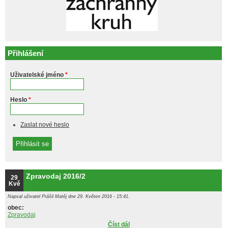
Přihlášení
Uživatelské jméno
*
Heslo
*
Zaslat nové heslo
Zpravodaj 2016/2
29
Kvě
Napsal uživatel
Prášil Matěj
dne 29. Květen 2016 - 15:41.
obec:
Zpravodaj
Číst dál
Zpravodaj 2016/2