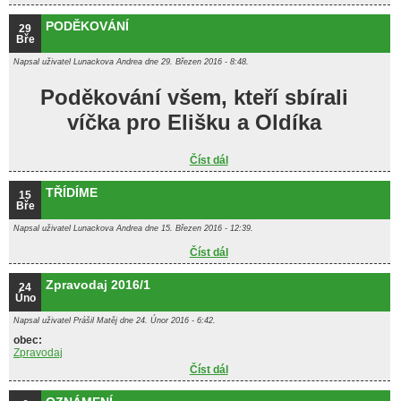
PODĚKOVÁNÍ
29
Bře
Napsal uživatel
Lunackova Andrea
dne 29. Březen 2016 - 8:48.
Poděkování všem, kteří sbírali
víčka pro Elišku a Oldíka
Číst dál
PODĚKOVÁNÍ
TŘÍDÍME
15
Bře
Napsal uživatel
Lunackova Andrea
dne 15. Březen 2016 - 12:39.
Číst dál
TŘÍDÍME
Zpravodaj 2016/1
24
Úno
Napsal uživatel
Prášil Matěj
dne 24. Únor 2016 - 6:42.
obec:
Zpravodaj
Číst dál
Zpravodaj 2016/1