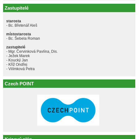
Zastupitelé
starosta
- Bc. Břetenář Aleš
místostarosta
- Bc. Šebela Roman
zastupitelé
- Mgr. Červinková Pavlína, Dis.
- Ježek Marek
- Koucký Jan
- Kříž Ondřej
- Vilímková Petra
Czech POINT