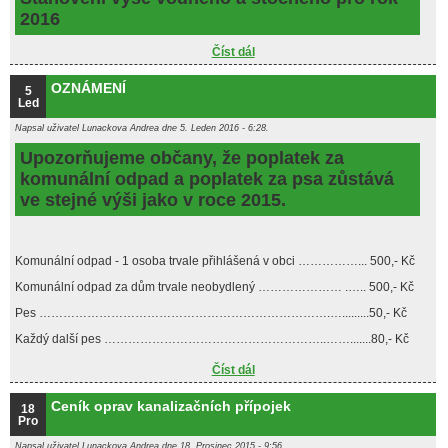
2016
Číst dál
OZNÁMENÍ
OZNÁMENÍ
5
Led
Napsal uživatel
Lunackova Andrea
dne 5. Leden 2016 - 6:28.
Upozorňujeme občany, že poplatek za
komunální odpad a poplatek za psa zůstává
ve stejné výši jako v roce 2015.
Komunální odpad - 1 osoba trvale přihlášená v obci ……………... 500,- Kč
Komunální odpad za dům trvale neobydlený ………………… .….. 500,- Kč
Pes ……………………………………………………………….….........50,- Kč
Každý další pes ………………………………………………..…….......80,- Kč
Číst dál
OZNÁMENÍ
Ceník oprav kanalizačních přípojek
18
Pro
Napsal uživatel
Lunackova Andrea
dne 18. Prosinec 2015 - 9:56.