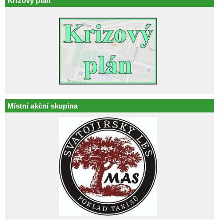
Krizový plán
Místní akční skupina