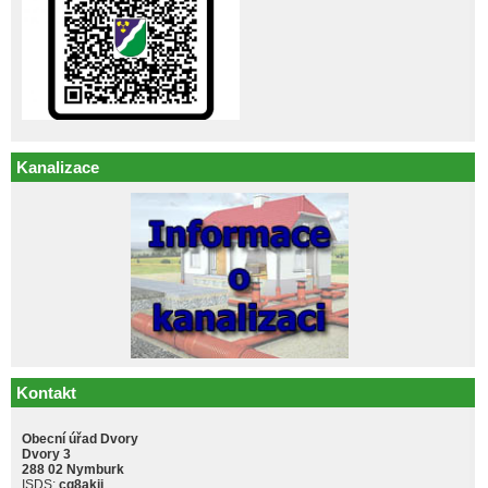
Kanalizace
Kontakt
Obecní úřad Dvory
Dvory 3
288 02 Nymburk
ISDS:
cq8akji