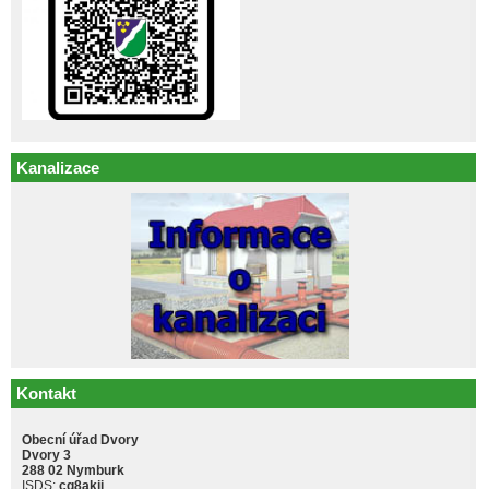
Kanalizace
Kontakt
Obecní úřad Dvory
Dvory 3
288 02 Nymburk
ISDS:
cq8akji