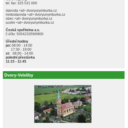
tel. fax: 325 531 000
starosta <at> dvoryunymburka.cz
mistostarosta <at> dvoryunymburka.cz
obec <at> dvoryunymburka.cz
ucetni <at> dvoryunymburka.cz
Česká spořitelna a.s.
č.účtu: 505423359/0800
Úřední hodiny
po:
08:00 - 14:00
17:30 - 19:00
st:
08:00 - 14:00
polední přestávka
11:15 - 11:45
Dvory-Veleliby