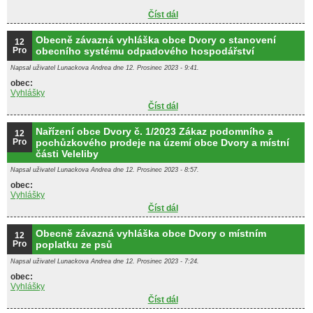
Číst dál
HARMONOGRAM SVOZU
ODPADŮ 2024
Obecně závazná vyhláška obce Dvory o stanovení
12
Pro
obecního systému odpadového hospodářství
Napsal uživatel
Lunackova Andrea
dne 12. Prosinec 2023 - 9:41.
obec:
Vyhlášky
Číst dál
Obecně závazná vyhláška obce
Dvory o stanovení obecního
systému odpadového
Nařízení obce Dvory č. 1/2023 Zákaz podomního a
12
hospodářství
Pro
pochůzkového prodeje na území obce Dvory a místní
části Veleliby
Napsal uživatel
Lunackova Andrea
dne 12. Prosinec 2023 - 8:57.
obec:
Vyhlášky
Číst dál
Nařízení obce Dvory č. 1/2023
Zákaz podomního a
pochůzkového prodeje na území
Obecně závazná vyhláška obce Dvory o místním
12
obce Dvory a místní části Veleliby
Pro
poplatku ze psů
Napsal uživatel
Lunackova Andrea
dne 12. Prosinec 2023 - 7:24.
obec:
Vyhlášky
Číst dál
Obecně závazná vyhláška obce
Dvory o místním poplatku ze psů