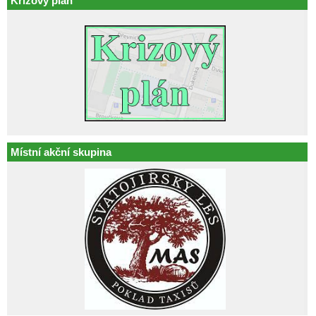
Krizový plán
Místní akční skupina