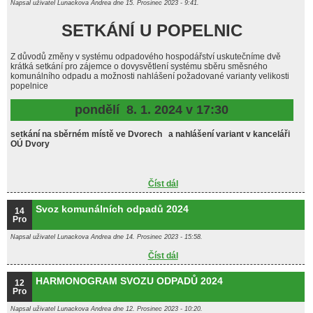
Napsal uživatel
Lunackova Andrea
dne 15. Prosinec 2023 - 9:41.
SETKÁNÍ U POPELNIC
Z důvodů změny v systému odpadového hospodářství uskutečníme dvě
krátká setkání pro zájemce o dovysvětlení systému sběru směsného
komunálního odpadu a možnosti nahlášení požadované varianty velikosti
popelnice
pondělí 8. 1. 2024 v 17:30
setkání na sběrném místě ve Dvorech a nahlášení variant v kanceláři
OÚ Dvory
Číst dál
SETKÁNÍ U POPELNIC
Svoz komunálních odpadů 2024
14
Pro
Napsal uživatel
Lunackova Andrea
dne 14. Prosinec 2023 - 15:58.
Číst dál
Svoz komunálních odpadů 2024
HARMONOGRAM SVOZU ODPADŮ 2024
12
Pro
Napsal uživatel
Lunackova Andrea
dne 12. Prosinec 2023 - 10:20.