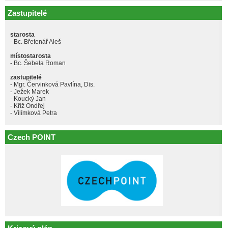
Zastupitelé
starosta
- Bc. Břetenář Aleš
místostarosta
- Bc. Šebela Roman
zastupitelé
- Mgr. Červinková Pavlína, Dis.
- Ježek Marek
- Koucký Jan
- Kříž Ondřej
- Vilímková Petra
Czech POINT