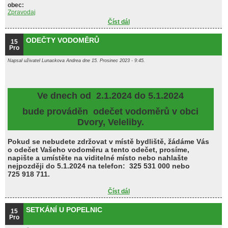
obec:
Zpravodaj
Číst dál
Zpravodaj 2023/4
ODEČTY VODOMĚRŮ
15
Pro
Napsal uživatel
Lunackova Andrea
dne 15. Prosinec 2023 - 9:45.
Ve dnech od 2.1.2024 do 5.1.2024
bude prováděn odečet vodoměrů v obci
Dvory, Veleliby.
Pokud se nebudete zdržovat v místě bydliště, žádáme Vás
o odečet Vašeho vodoměru a tento odečet, prosíme,
napište a umístěte na viditelné místo nebo nahlašte
nejpozději do 5.1.2024 na telefon: 325 531 000 nebo
725 918 711.
Číst dál
ODEČTY VODOMĚRŮ
SETKÁNÍ U POPELNIC
15
Pro