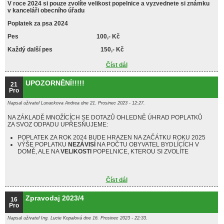
V roce 2024 si pouze zvolíte velikost popelnice a vyzvednete si známku
v kanceláři obecního úřadu
Poplatek za psa 2024
Pes 100,- Kč
Každý další pes 150,- Kč
Číst dál
POPLATKY 2024
UPOZORNĚNÍ!!!!!
21
Pro
Napsal uživatel
Lunackova Andrea
dne 21. Prosinec 2023 - 12:27.
NA ZÁKLADĚ MNOŽÍCÍCH SE DOTAZŮ OHLEDNĚ ÚHRAD POPLATKŮ
ZA SVOZ ODPADU UPŘESŇUJEME:
POPLATEK ZA ROK 2024 BUDE HRAZEN NA ZAČÁTKU ROKU 2025
VÝŠE POPLATKU
NEZÁVISÍ
NA POČTU OBYVATEL BYDLÍCÍCH V
DOMĚ, ALE NA
VELIKOSTI
POPELNICE, KTEROU SI ZVOLÍTE
Číst dál
UPOZORNĚNÍ!!!!!
Zpravodaj 2023/4
16
Pro
Napsal uživatel
Ing. Lucie Kopalová
dne 16. Prosinec 2023 - 22:33.